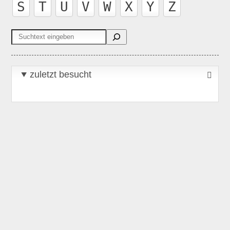
S
T
U
V
W
X
Y
Z
Suchen
zuletzt besucht