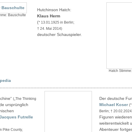
Hutchinson Hatch:
mme: Bauschulte
Klaus Herm
(
* 13.01.1925 in Berlin;
† 24. Mai 2014)
deutscher Schauspieler.
Hatch Stimme:
pedia
chine“
Der deutsche Fu
(„The Thinking
e ursprünglich
Michael Koser
(
nischen
Berlin; † 20.02.2024
Jacques Futrelle
Figuren wiederent
weiterentwickelt 
Abenteuer fortge
m Pike County,