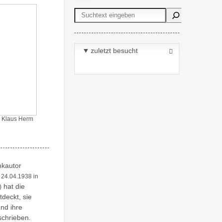
Suchen
zuletzt besucht
 Klaus Herm
nkautor
* 24.04.1938 in
hat die
)
deckt, sie
und ihre
schrieben.