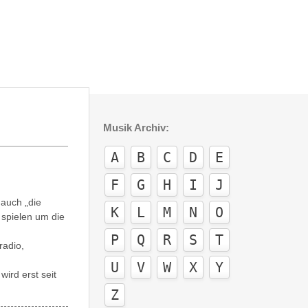
Musik Archiv:
A
B
C
D
E
F
G
H
I
J
 auch „die
K
L
M
N
O
 spielen um die
P
Q
R
S
T
radio,
U
V
W
X
Y
ird erst seit
Z