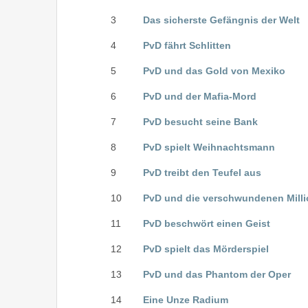
3
Das sicherste Gefängnis der Welt
4
PvD fährt Schlitten
5
PvD und das Gold von Mexiko
6
PvD und der Mafia-Mord
7
PvD besucht seine Bank
8
PvD spielt Weihnachtsmann
9
PvD treibt den Teufel aus
10
PvD und die verschwundenen Milli
11
PvD beschwört einen Geist
12
PvD spielt das Mörderspiel
13
PvD und das Phantom der Oper
14
Eine Unze Radium