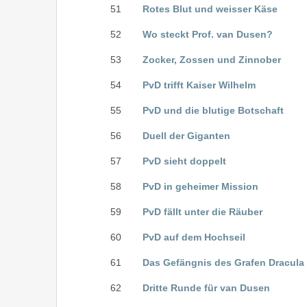
51
Rotes Blut und weisser Käse
52
Wo steckt Prof. van Dusen?
53
Zocker, Zossen und Zinnober
54
PvD trifft Kaiser Wilhelm
55
PvD und die blutige Botschaft
56
Duell der Giganten
57
PvD sieht doppelt
58
PvD in geheimer Mission
59
PvD fällt unter die Räuber
60
PvD auf dem Hochseil
61
Das Gefängnis des Grafen Dracula
62
Dritte Runde für van Dusen