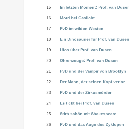
15
Im letzten Moment: Prof. van Duse
16
Mord bei Gaslicht
17
PvD im wilden Westen
18
Ein Dinosaurier für Prof. van Duse
19
Ufos über Prof. van Dusen
20
Ohrenzeuge: Prof. van Dusen
21
PvD und der Vampir von Brooklyn
22
Der Mann, der seinen Kopf verlor
23
PvD und der Zirkusmörder
24
Es tickt bei Prof. van Dusen
25
Stirb schön mit Shakespeare
26
PvD und das Auge des Zyklopen