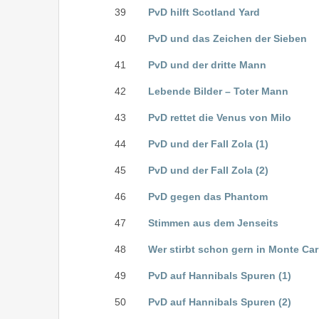
39
PvD hilft Scotland Yard
40
PvD und das Zeichen der Sieben
41
PvD und der dritte Mann
42
Lebende Bilder – Toter Mann
43
PvD rettet die Venus von Milo
44
PvD und der Fall Zola (1)
45
PvD und der Fall Zola (2)
46
PvD gegen das Phantom
47
Stimmen aus dem Jenseits
48
Wer stirbt schon gern in Monte Car
49
PvD auf Hannibals Spuren (1)
50
PvD auf Hannibals Spuren (2)