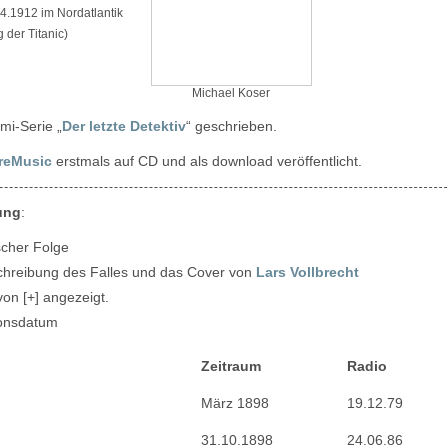
4.1912 im Nordatlantik
der Titanic)
Michael Koser
mi-Serie „
Der letzte Detektiv
“ geschrieben.
reMusic
erstmals auf CD und als download veröffentlicht.
ung
:
scher Folge
schreibung des Falles und das Cover von
Lars Vollbrecht
von [+] angezeigt.
ionsdatum
Zeitraum
Radio
März 1898
19.12.79
31.10.1898
24.06.86