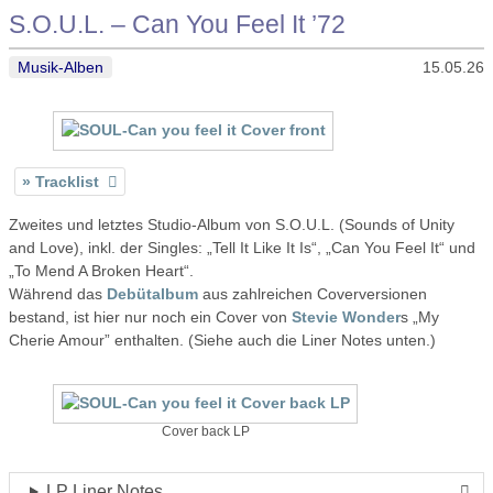
S.O.U.L. – Can You Feel It ’72
Musik-Alben
15.05.26
Tracklist
Zweites und letztes Studio-Album von S.O.U.L. (Sounds of Unity
and Love), inkl. der Singles: „Tell It Like It Is“, „Can You Feel It“ und
„To Mend A Broken Heart“.
Während das
Debütalbum
aus zahlreichen Coverversionen
bestand, ist hier nur noch ein Cover von
Stevie Wonder
s „My
Cherie Amour” enthalten. (Siehe auch die Liner Notes unten.)
Cover back LP
LP Liner Notes