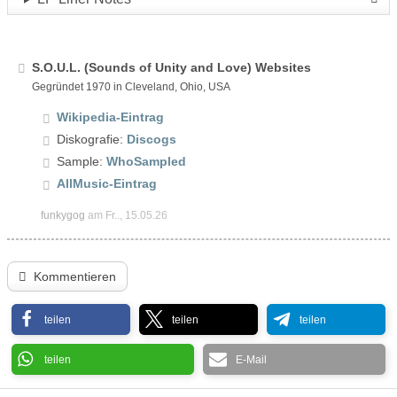
S.O.U.L. (Sounds of Unity and Love) Websites
Gegründet 1970 in Cleveland, Ohio, USA
Wikipedia-Eintrag
Diskografie:
Discogs
Sample:
WhoSampled
AllMusic-Eintrag
funkygog
am Fr.., 15.05.26
Kommentieren
teilen
teilen
teilen
teilen
E-Mail