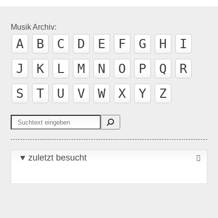
Musik Archiv:
A
B
C
D
E
F
G
H
I
J
K
L
M
N
O
P
Q
R
S
T
U
V
W
X
Y
Z
Suchen
zuletzt besucht