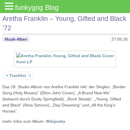
funkygog Blog
Aretha Franklin – Young, Gifted and Black
’72
Musik-Alben
27.05.26
Tracklist
Das 18. Studio-Album von Aretha Franklin inkl. der Singles: „Border
Song (Holy Moses)“ (Elton John Cover), „A Brand New Me“
(bekannt durch Dusty Springfield), „Rock Steady“, „Young, Gifted
and Black“ (Nina Simone), „Day Dreaming“ und „All the King’s
Horses“.
mehr Infos zum Album:
Wikipedia