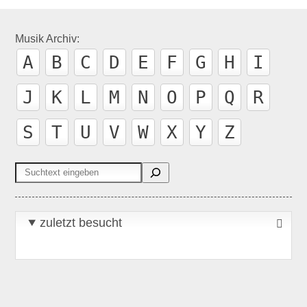
Musik Archiv:
A
B
C
D
E
F
G
H
I
J
K
L
M
N
O
P
Q
R
S
T
U
V
W
X
Y
Z
Suchen
zuletzt besucht