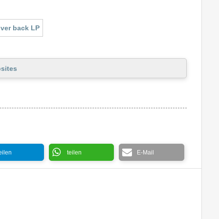
sites
eilen
teilen
E-Mail