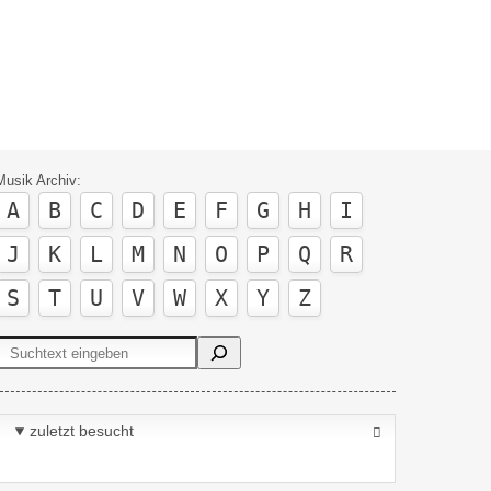
Musik Archiv:
A
B
C
D
E
F
G
H
I
J
K
L
M
N
O
P
Q
R
S
T
U
V
W
X
Y
Z
Suchen
zuletzt besucht