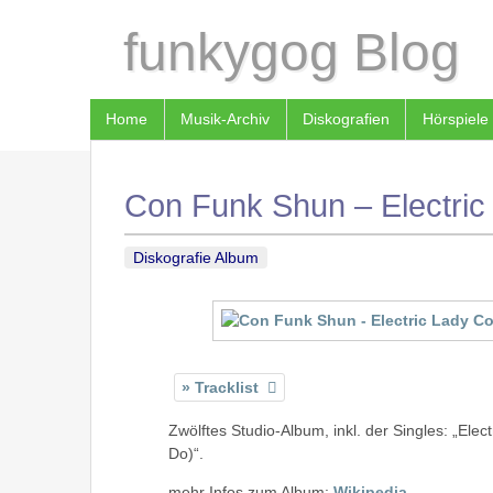
funkygog Blog
Home
Musik-Archiv
Diskografien
Hörspiele
Con Funk Shun – Electric
Diskografie Album
Tracklist
Zwölftes Studio-Album, inkl. der Singles: „Ele
Do)“.
mehr Infos zum Album:
Wikipedia