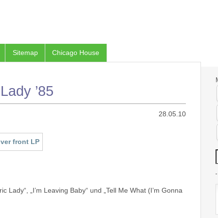
Sitemap
Chicago House
 Lady ’85
28.05.10
ctric Lady“, „I’m Leaving Baby“ und „Tell Me What (I’m Gonna