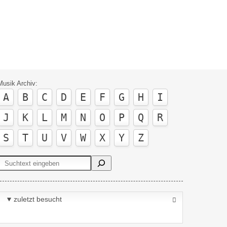
Musik Archiv:
A
B
C
D
E
F
G
H
I
J
K
L
M
N
O
P
Q
R
S
T
U
V
W
X
Y
Z
Suchen
zuletzt besucht