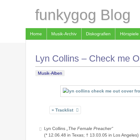
funkygog Blog
Home
Musik-Archiv
Diskografien
Hörspiele
Lyn Collins – Check me Ou
Musik-Alben
Tracklist
Lyn Collins
„The Female Preacher“
(* 12.06.48 in Texas; † 13.03.05 in Los Angeles)