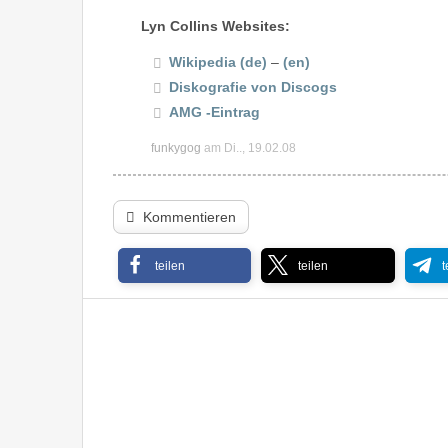
Lyn Collins Websites:
Wikipedia (de)
–
(en)
Diskografie von Discogs
AMG -Eintrag
funkygog
am Di.., 19.02.08
Kommentieren
teilen
teilen
t
Photek – Modus Operandi ’97