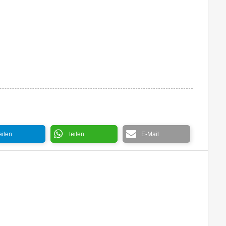
eilen
teilen
E-Mail