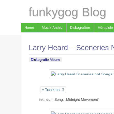
funkygog Blog
Home
Musik-Archiv
Diskografien
Hörspiele
Larry Heard – Sceneries 
Diskografie Album
Tracklist
inkl. dem Song: „Midnight Movement“