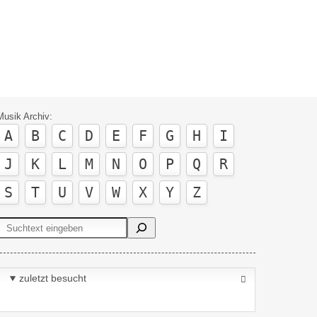
Musik Archiv:
A
B
C
D
E
F
G
H
I
J
K
L
M
N
O
P
Q
R
S
T
U
V
W
X
Y
Z
Suchen
zuletzt besucht