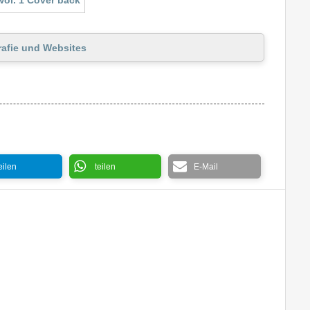
rafie und Websites
eilen
teilen
E-Mail