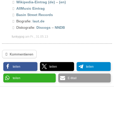
Wikipedia-Eintrag (de)
–
(en)
AllMusic Eintrag
Basin Street Records
Biografie:
laut.de
Diskografie:
Discogs
–
NNDB
funkygog
am Fr.., 31.05.13
Kommentieren
teilen
teilen
teilen
teilen
E-Mail