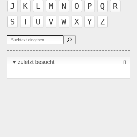
J
K
L
M
N
O
P
Q
R
S
T
U
V
W
X
Y
Z
Suchen
zuletzt besucht