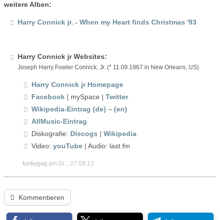
weitere Alben:
Harry Connick jr. - When my Heart finds Christmas '93
Harry Connick jr Websites:
Joseph Harry Fowler Connick, Jr. (* 11.09.1967 in New Orleans, US)
Harry Connick jr Homepage
Facebook
| mySpace |
Twitter
Wikipedia-Eintrag (de)
–
(en)
AllMusic-Eintrag
Diskografie:
Discogs
|
Wikipedia
Video:
youTube
| Audio: last.fm
funkygog
am Di.., 27.08.13
Kommentieren