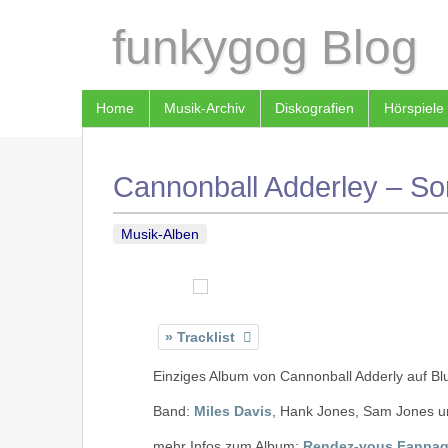
funkygog Blog
Home
Musik-Archiv
Diskografien
Hörspiele
Cannonball Adderley – Som
Musik-Alben
Tracklist
Einziges Album von Cannonball Adderly auf Bl
Band:
Miles Davis
, Hank Jones, Sam Jones un
mehr Infos zum Album:
Rendez-vous Fanpa