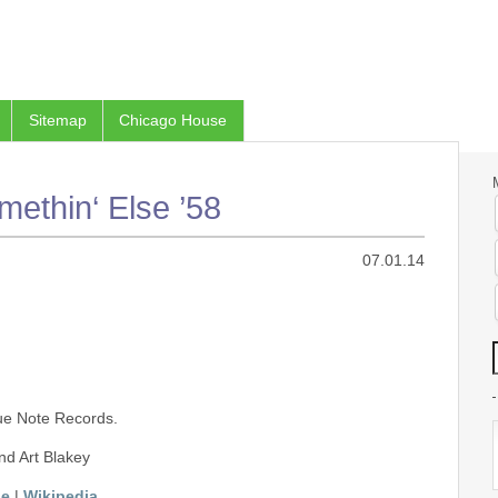
Sitemap
Chicago House
ethin‘ Else ’58
07.01.14
ue Note Records.
d Art Blakey
ge
|
Wikipedia