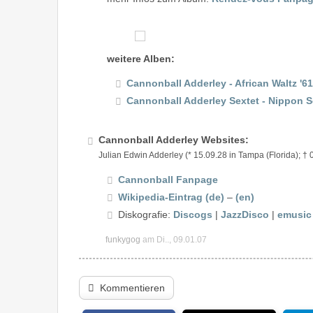
weitere Alben:
Cannonball Adderley - African Waltz '61
Cannonball Adderley Sextet - Nippon S
Cannonball Adderley Websites:
Julian Edwin Adderley (* 15.09.28 in Tampa (Florida); † 
Cannonball Fanpage
Wikipedia-Eintrag (de)
–
(en)
Diskografie:
Discogs
|
JazzDisco
|
emusic
funkygog
am Di.., 09.01.07
Kommentieren