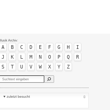
Musik Archiv:
A
B
C
D
E
F
G
H
I
J
K
L
M
N
O
P
Q
R
S
T
U
V
W
X
Y
Z
Suchen
zuletzt besucht