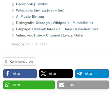
Facebook
|
Twitter
Wikipedia Eintrag (de)
–
(en)
AllMusic-Eintrag
Diskografie:
Discogs
|
Wikipedia
|
MusicBrainz
Fanpage:
HallandOates.de
|
Daryl Hallucinations
Video:
youTube
+
Channel
| Lyrics:
Golyr
funkygog
am Fr.., 31.08.12
Kommentieren
teilen
teilen
teilen
teilen
E-Mail