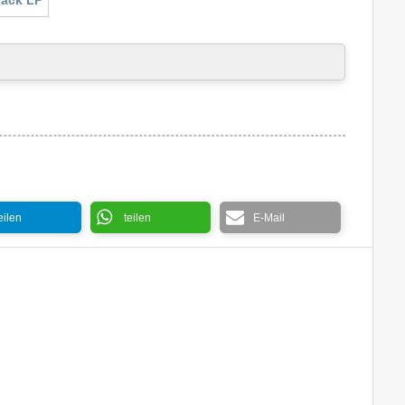
eilen
teilen
E-Mail