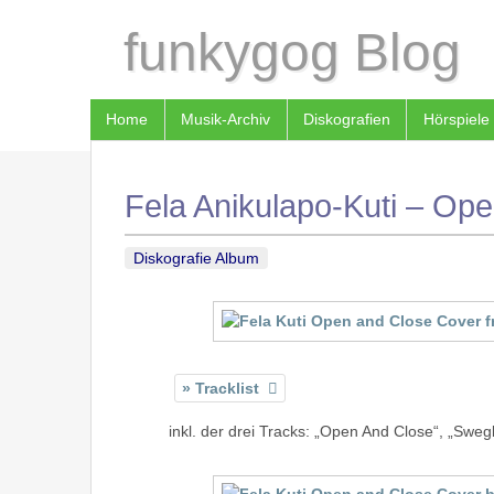
funkygog Blog
Home
Musik-Archiv
Diskografien
Hörspiele
Fela Anikulapo-Kuti – Ope
Diskografie Album
Tracklist
inkl. der drei Tracks: „Open And Close“, „