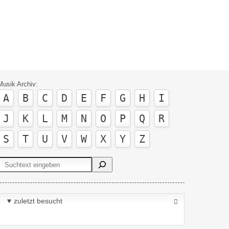
Musik Archiv:
A
B
C
D
E
F
G
H
I
J
K
L
M
N
O
P
Q
R
S
T
U
V
W
X
Y
Z
Suchen
zuletzt besucht