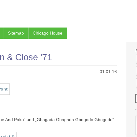
Sitemap
Chicago House
n & Close ’71
01.01.16
Swegbe And Pako“ und „Gbagada Gbagada Gbogodo Gbogodo“