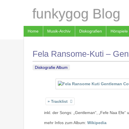
funkygog Blog
Home
Musik-Archiv
Diskografien
Hörspiele
Fela Ransome-Kuti – Gen
Diskografie Album
Tracklist
inkl. der Songs: „Gentleman“, „Fefe Naa Efe“ 
mehr Infos zum Album:
Wikipedia