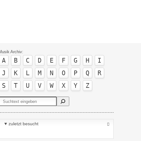
Musik Archiv:
A
B
C
D
E
F
G
H
I
J
K
L
M
N
O
P
Q
R
S
T
U
V
W
X
Y
Z
Suchen
zuletzt besucht