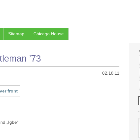
Sitemap
Chicago House
tleman ’73
02.10.11
und „Igbe“