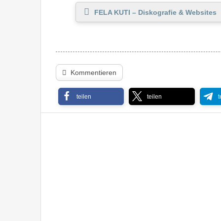
FELA KUTI – Diskografie & Websites
Kommentieren
teilen
teilen
t
Photek – Modus Operandi ’97