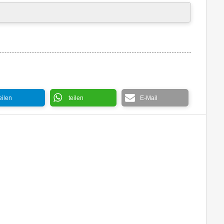
eilen
teilen
E-Mail