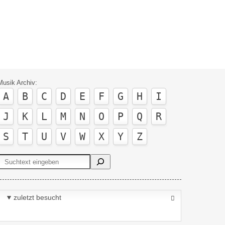
Musik Archiv:
A
B
C
D
E
F
G
H
I
J
K
L
M
N
O
P
Q
R
S
T
U
V
W
X
Y
Z
Suchen
zuletzt besucht