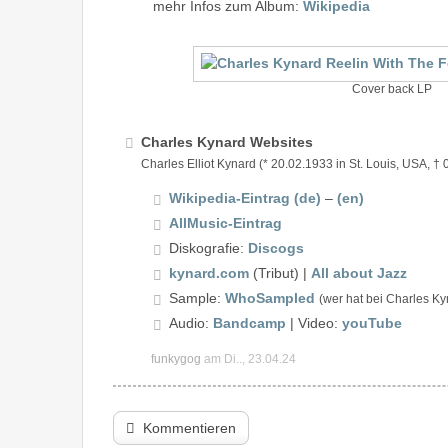
mehr Infos zum Album:
Wikipedia
Cover back LP
Charles Kynard Websites
Charles Elliot Kynard (* 20.02.1933 in St. Louis, USA, †
Wikipedia-Eintrag (de)
–
(en)
AllMusic-Eintrag
Diskografie:
Discogs
kynard.com
(Tribut) |
All about Jazz
Sample:
WhoSampled
(wer hat bei Charles Ky
Audio:
Bandcamp
| Video:
youTube
funkygog
am Di.., 23.04.24
Kommentieren