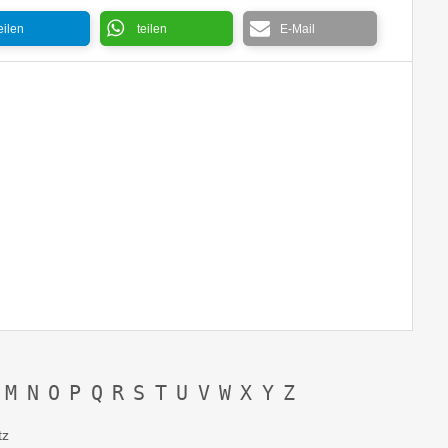
eilen
teilen
E-Mail
Champaign 
M
N
O
P
Q
R
S
T
U
V
W
X
Y
Z
tz