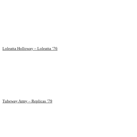
Loleatta Holloway – Loleatta ’76
Tubeway Army – Replicas ’79