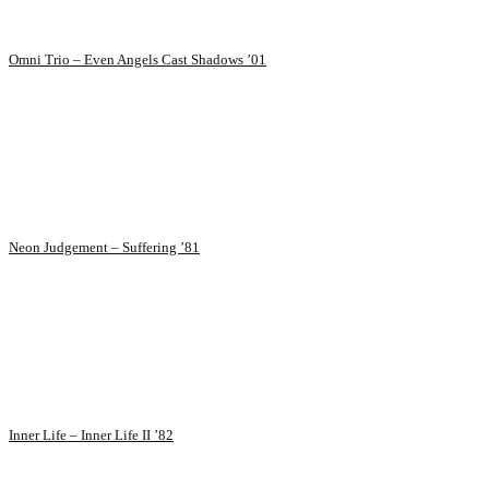
Omni Trio – Even Angels Cast Shadows ’01
Neon Judgement – Suffering ’81
Inner Life – Inner Life II ’82