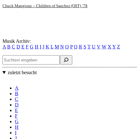
Chuck Mangione – Children of Sanchez (OST) ’78
Musik Archiv:
A
B
C
D
E
F
G
H
I
J
K
L
M
N
O
P
Q
R
S
T
U
V
W
X
Y
Z
Suchen
zuletzt besucht
A
B
C
D
E
F
G
H
I
J