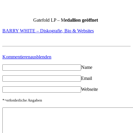
Gatefold LP – M
edallion geöffnet
BARRY WHITE – Diskografie, Bio & Websites
Kommentieren
ausblenden
Name
Email
Webseite
*=erforderliche Angaben