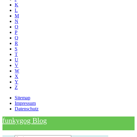
K
L
M
N
O
P
Q
R
S
T
U
V
W
X
Y
Z
Sitemap
Impressum
Datenschutz
funkygog Blog