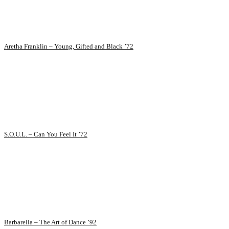
Aretha Franklin – Young, Gifted and Black ’72
S.O.U.L. – Can You Feel It ’72
Barbarella – The Art of Dance ’92