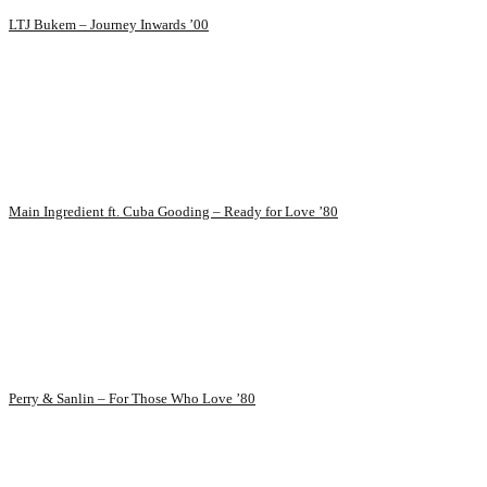
LTJ Bukem – Journey Inwards ’00
Main Ingredient ft. Cuba Gooding – Ready for Love ’80
Perry & Sanlin – For Those Who Love ’80