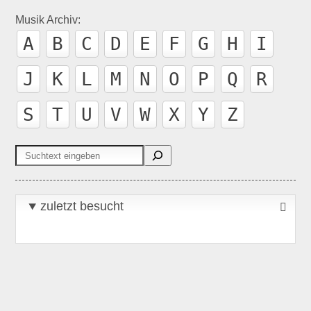
Musik Archiv:
A
B
C
D
E
F
G
H
I
J
K
L
M
N
O
P
Q
R
S
T
U
V
W
X
Y
Z
Suchen
zuletzt besucht