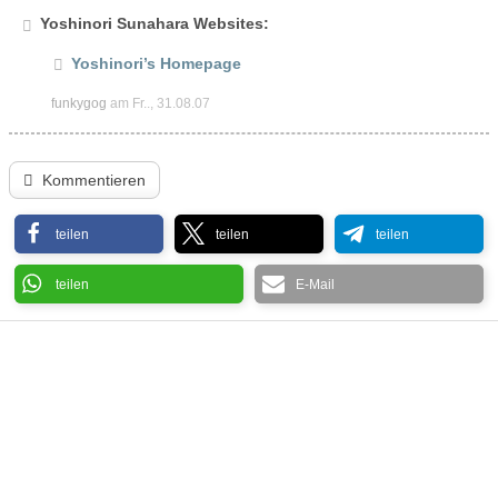
Yoshinori Sunahara Websites:
Yoshinori’s Homepage
funkygog
am Fr.., 31.08.07
Kommentieren
teilen
teilen
teilen
teilen
E-Mail