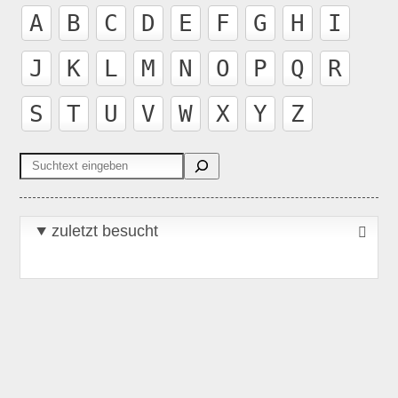
A
B
C
D
E
F
G
H
I
J
K
L
M
N
O
P
Q
R
S
T
U
V
W
X
Y
Z
Suchen
zuletzt besucht