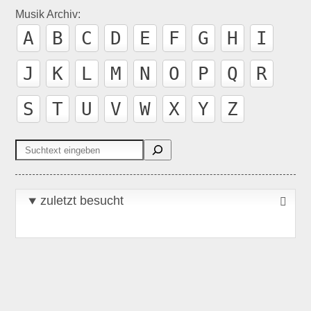
Musik Archiv:
A
B
C
D
E
F
G
H
I
J
K
L
M
N
O
P
Q
R
S
T
U
V
W
X
Y
Z
Suchen
zuletzt besucht