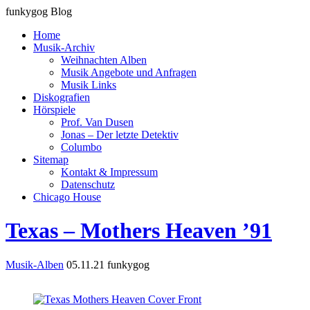
funkygog Blog
Home
Musik-Archiv
Weihnachten Alben
Musik Angebote und Anfragen
Musik Links
Diskografien
Hörspiele
Prof. Van Dusen
Jonas – Der letzte Detektiv
Columbo
Sitemap
Kontakt & Impressum
Datenschutz
Chicago House
Texas – Mothers Heaven ’91
Musik-Alben
05.11.21
funkygog