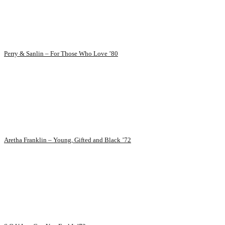
Perry & Sanlin – For Those Who Love ’80
Aretha Franklin – Young, Gifted and Black ’72