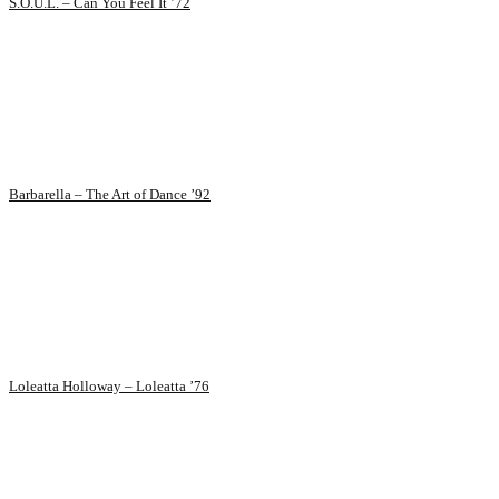
S.O.U.L. – Can You Feel It ’72
Barbarella – The Art of Dance ’92
Loleatta Holloway – Loleatta ’76