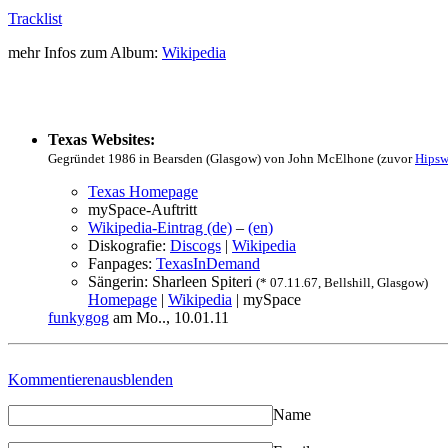
Tracklist
mehr Infos zum Album:
Wikipedia
Texas Websites:
Gegründet 1986 in Bearsden (Glasgow) von John McElhone (zuvor
Hips
Texas Homepage
mySpace-Auftritt
Wikipedia-Eintrag (de)
–
(en)
Diskografie:
Discogs
|
Wikipedia
Fanpages:
TexasInDemand
Sängerin: Sharleen Spiteri
(* 07.11.67, Bellshill, Glasgow)
Homepage
|
Wikipedia
| mySpace
funkygog
am Mo.., 10.01.11
Kommentieren
ausblenden
Name