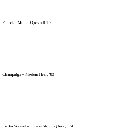
Photek – Modus Operandi ’97
Champaign – Modern Heart ’83
Dexter Wansel – Time is Slipping Away ’79