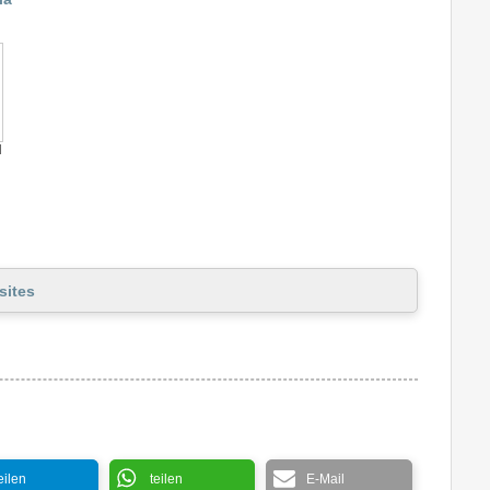
d
sites
eilen
teilen
E-Mail