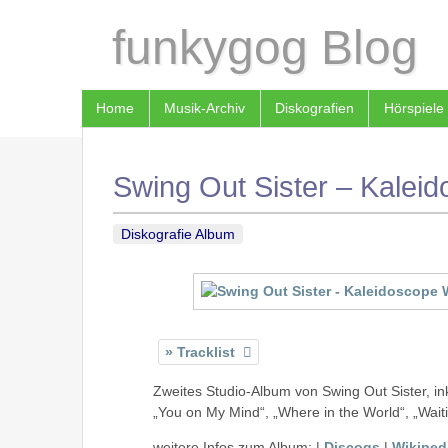
funkygog Blog
Home
Musik-Archiv
Diskografien
Hörspiele
Swing Out Sister – Kaleid
Diskografie Album
Tracklist
Zweites Studio-Album von Swing Out Sister, ink
„You on My Mind“, „Where in the World“, „Wai
weitere Infos zum Album: |
Discogs
|
Wikiped