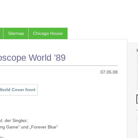
Sitemap
Chicago House
oscope World ’89
07.05.08
l. der Singles:
ting Game“ und „Forever Blue“
ia