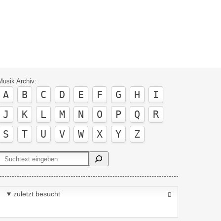
Musik Archiv:
A
B
C
D
E
F
G
H
I
J
K
L
M
N
O
P
Q
R
S
T
U
V
W
X
Y
Z
Suchen
zuletzt besucht