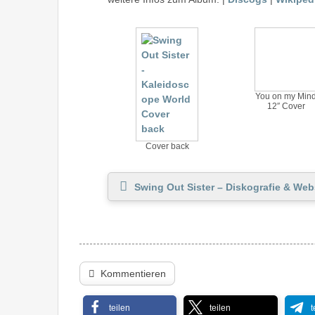
You on my Min
12″ Cover
Cover back
Swing Out Sister – Diskografie & Web
Kommentieren
teilen
teilen
t