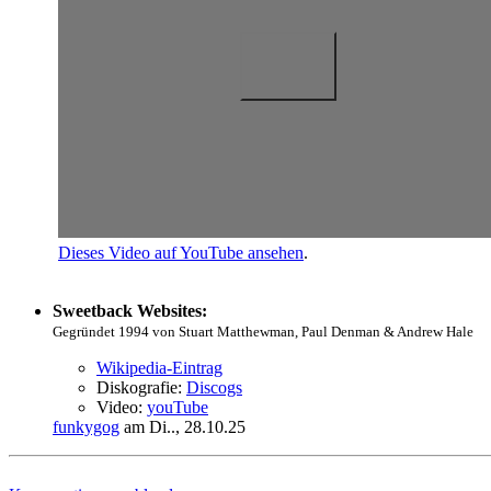
Dieses Video auf YouTube ansehen
.
Sweetback Websites:
Gegründet 1994 von Stuart Matthewman, Paul Denman & Andrew Hale
Wikipedia-Eintrag
Diskografie:
Discogs
Video:
youTube
funkygog
am Di.., 28.10.25