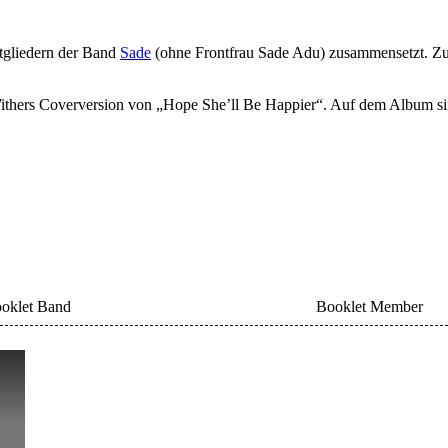
tgliedern der Band
Sade
(ohne Frontfrau Sade Adu) zusammensetzt. Z
l Withers Coverversion von „Hope She’ll Be Happier“. Auf dem Album si
oklet Band
Booklet Member