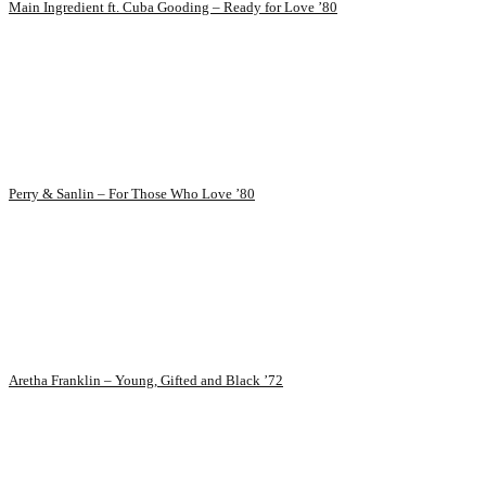
Main Ingredient ft. Cuba Gooding – Ready for Love ’80
Perry & Sanlin – For Those Who Love ’80
Aretha Franklin – Young, Gifted and Black ’72