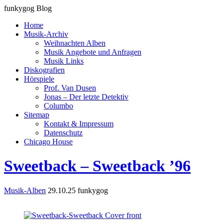
funkygog Blog
Home
Musik-Archiv
Weihnachten Alben
Musik Angebote und Anfragen
Musik Links
Diskografien
Hörspiele
Prof. Van Dusen
Jonas – Der letzte Detektiv
Columbo
Sitemap
Kontakt & Impressum
Datenschutz
Chicago House
Sweetback – Sweetback ’96
Musik-Alben
29.10.25
funkygog