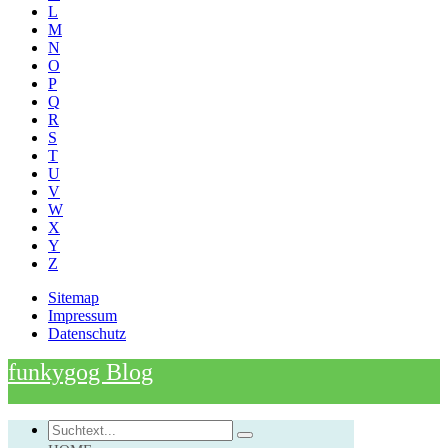
L
M
N
O
P
Q
R
S
T
U
V
W
X
Y
Z
Sitemap
Impressum
Datenschutz
funkygog Blog
Search