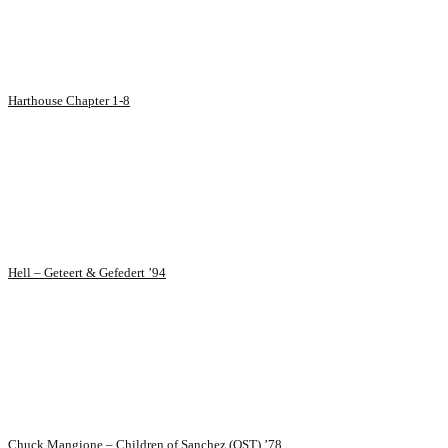
Harthouse Chapter 1-8
Hell – Geteert & Gefedert ’94
Chuck Mangione – Children of Sanchez (OST) ’78