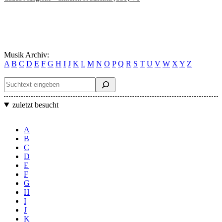
Musik Archiv:
A
B
C
D
E
F
G
H
I
J
K
L
M
N
O
P
Q
R
S
T
U
V
W
X
Y
Z
Suchen
zuletzt besucht
A
B
C
D
E
F
G
H
I
J
K