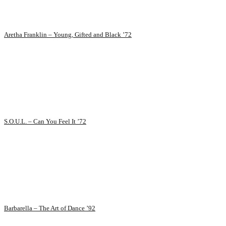
Aretha Franklin – Young, Gifted and Black ’72
S.O.U.L. – Can You Feel It ’72
Barbarella – The Art of Dance ’92