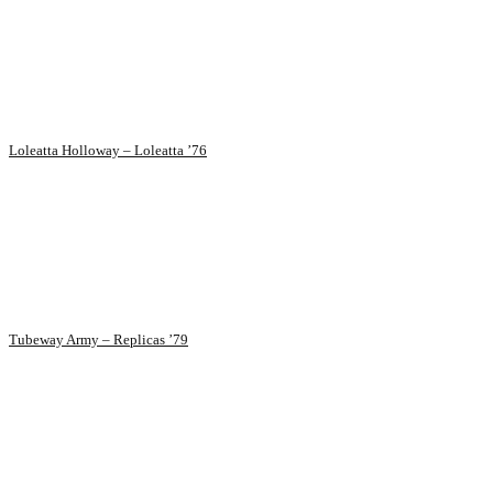
Loleatta Holloway – Loleatta ’76
Tubeway Army – Replicas ’79