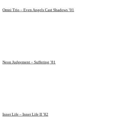
Omni Trio – Even Angels Cast Shadows ’01
Neon Judgement – Suffering ’81
Inner Life – Inner Life II ’82