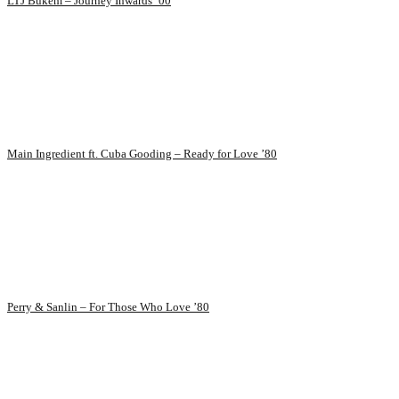
LTJ Bukem – Journey Inwards ’00
Main Ingredient ft. Cuba Gooding – Ready for Love ’80
Perry & Sanlin – For Those Who Love ’80