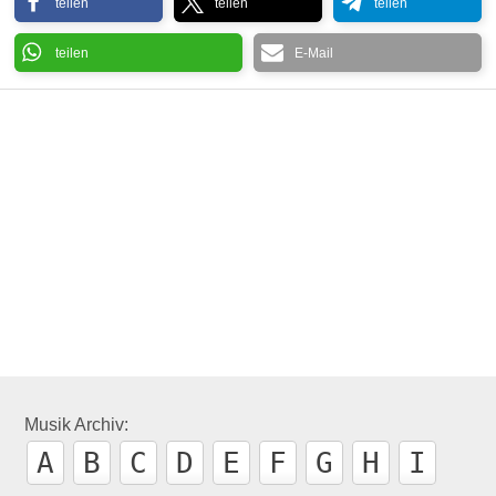
teilen
teilen
teilen
teilen
E-Mail
Photek – Modus Operandi ’97
C
Musik Archiv:
A
B
C
D
E
F
G
H
I