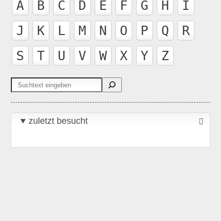
A
B
C
D
E
F
G
H
I
J
K
L
M
N
O
P
Q
R
S
T
U
V
W
X
Y
Z
Suchen
zuletzt besucht