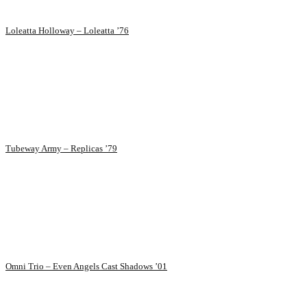
Loleatta Holloway – Loleatta ’76
Tubeway Army – Replicas ’79
Omni Trio – Even Angels Cast Shadows ’01