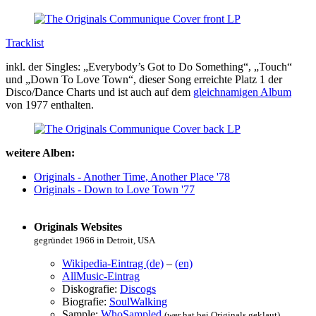
Tracklist
inkl. der Singles: „Everybody’s Got to Do Something“, „Touch“
und „Down To Love Town“, dieser Song erreichte Platz 1 der
Disco/Dance Charts und ist auch auf dem
gleichnamigen Album
von 1977 enthalten.
weitere Alben:
Originals - Another Time, Another Place '78
Originals - Down to Love Town '77
Originals Websites
gegründet 1966 in Detroit, USA
Wikipedia-Eintrag (de)
–
(en)
AllMusic-Eintrag
Diskografie:
Discogs
Biografie:
SoulWalking
Sample:
WhoSampled
(wer hat bei Originals geklaut)