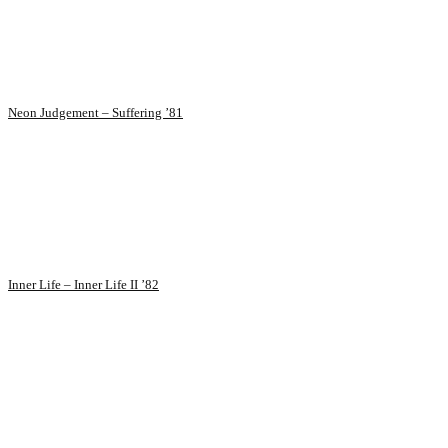
Neon Judgement – Suffering ’81
Inner Life – Inner Life II ’82