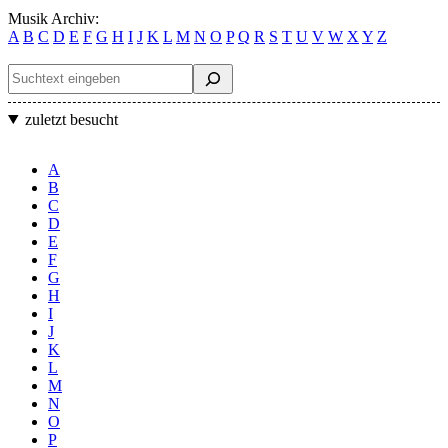
Musik Archiv:
A
B
C
D
E
F
G
H
I
J
K
L
M
N
O
P
Q
R
S
T
U
V
W
X
Y
Z
Suchen
zuletzt besucht
A
B
C
D
E
F
G
H
I
J
K
L
M
N
O
P