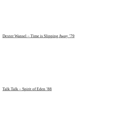
Dexter Wansel – Time is Slipping Away ’79
Talk Talk – Spirit of Eden ’88