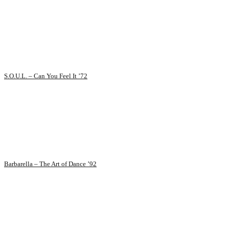
S.O.U.L. – Can You Feel It ’72
Barbarella – The Art of Dance ’92