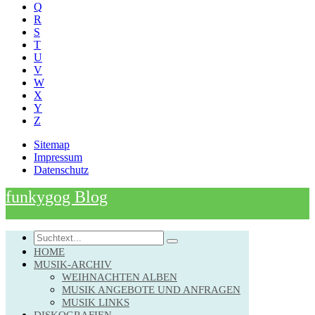
Q
R
S
T
U
V
W
X
Y
Z
Sitemap
Impressum
Datenschutz
funkygog Blog
Search
HOME
MUSIK-ARCHIV
WEIHNACHTEN ALBEN
MUSIK ANGEBOTE UND ANFRAGEN
MUSIK LINKS
DISKOGRAFIEN