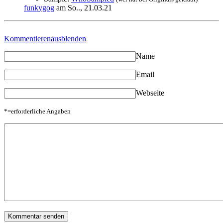
funkygog
am So.., 21.03.21
Kommentieren
ausblenden
Name
Email
Webseite
*=erforderliche Angaben