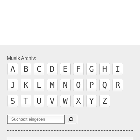
Photek – Modus Operandi ’97
C
Musik Archiv:
A
B
C
D
E
F
G
H
I
J
K
L
M
N
O
P
Q
R
S
T
U
V
W
X
Y
Z
Suchen