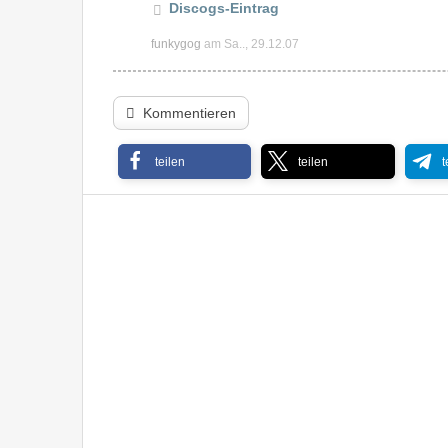
Discogs-Eintrag
funkygog
am Sa.., 29.12.07
Kommentieren
teilen
teilen
t
Champaign – Modern Heart ’83