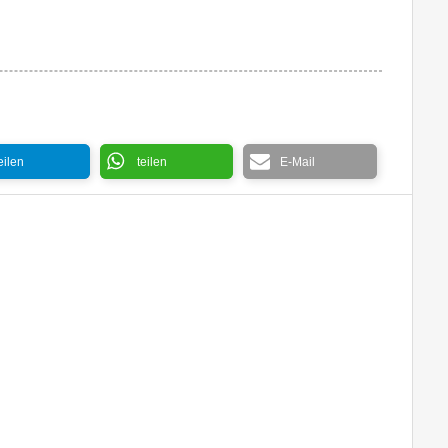
eilen
teilen
E-Mail
Dexter Wan