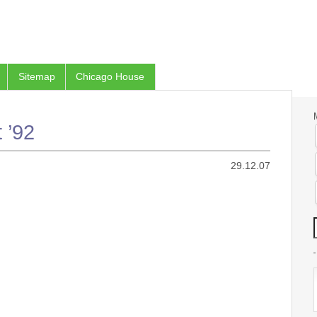
Sitemap
Chicago House
 ’92
29.12.07