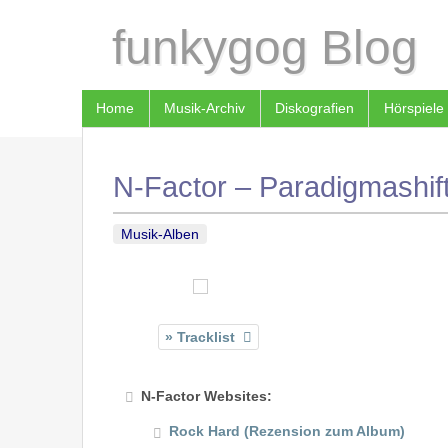
funkygog Blog
Home
Musik-Archiv
Diskografien
Hörspiele
N-Factor – Paradigmashift
Musik-Alben
Tracklist
N-Factor Websites:
Rock Hard (Rezension zum Album)