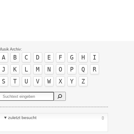
Musik Archiv:
A
B
C
D
E
F
G
H
I
J
K
L
M
N
O
P
Q
R
S
T
U
V
W
X
Y
Z
Suchen
zuletzt besucht