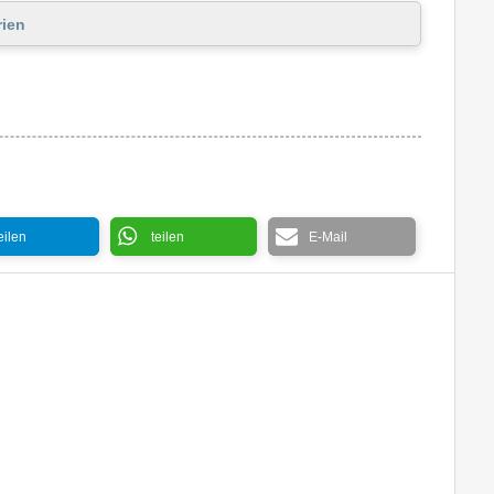
ien
eilen
teilen
E-Mail