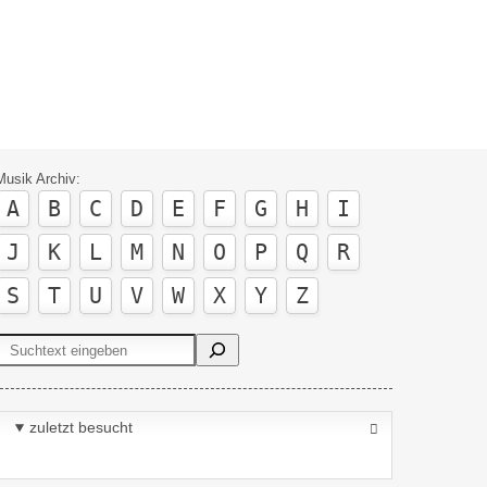
Musik Archiv:
A
B
C
D
E
F
G
H
I
J
K
L
M
N
O
P
Q
R
S
T
U
V
W
X
Y
Z
Suchen
zuletzt besucht