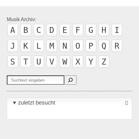
Musik Archiv:
A
B
C
D
E
F
G
H
I
J
K
L
M
N
O
P
Q
R
S
T
U
V
W
X
Y
Z
Suchen
zuletzt besucht