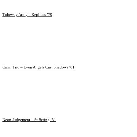
Tubeway Army – Replicas ’79
Omni Trio – Even Angels Cast Shadows ’01
Neon Judgement – Suffering ’81