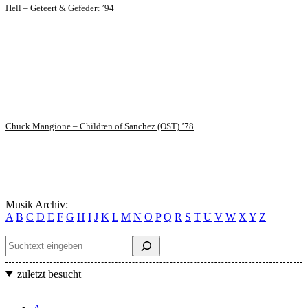
Hell – Geteert & Gefedert ’94
Chuck Mangione – Children of Sanchez (OST) ’78
Musik Archiv:
A
B
C
D
E
F
G
H
I
J
K
L
M
N
O
P
Q
R
S
T
U
V
W
X
Y
Z
Suchen
zuletzt besucht