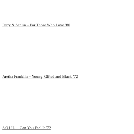
Perry & Sanlin – For Those Who Love ’80
Aretha Franklin – Young, Gifted and Black ’72
S.O.U.L. – Can You Feel It ’72