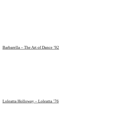
Barbarella – The Art of Dance ’92
Loleatta Holloway – Loleatta ’76