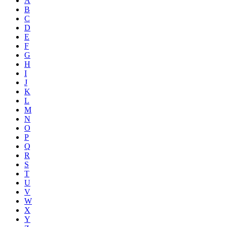
A
B
C
D
E
F
G
H
I
J
K
L
M
N
O
P
Q
R
S
T
U
V
W
X
Y