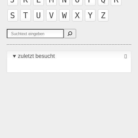
S
T
U
V
W
X
Y
Z
Suchen
zuletzt besucht