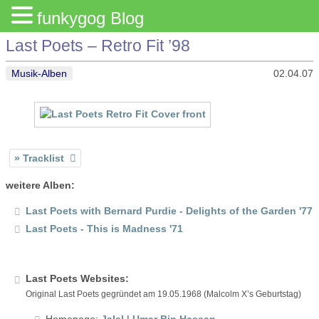
funkygog Blog
Last Poets – Retro Fit ’98
Musik-Alben
02.04.07
Tracklist
weitere Alben:
Last Poets with Bernard Purdie - Delights of the Garden '77
Last Poets - This is Madness '71
Last Poets Websites:
Original Last Poets gegründet am 19.05.1968 (Malcolm X’s Geburtstag)
Homepage:
Jalal
|
Umar Bin Hassan