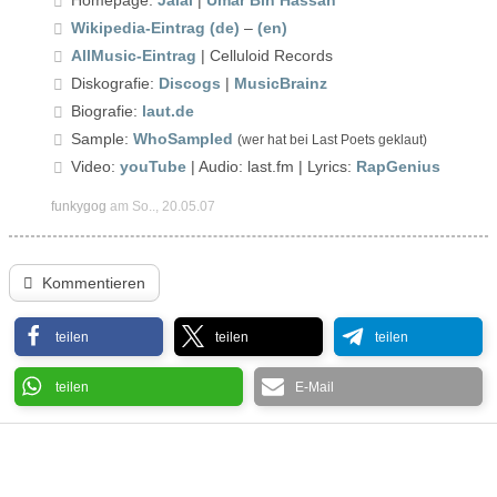
Wikipedia-Eintrag (de)
–
(en)
AllMusic-Eintrag
| Celluloid Records
Diskografie:
Discogs
|
MusicBrainz
Biografie:
laut.de
Sample:
WhoSampled
(wer hat bei Last Poets geklaut)
Video:
youTube
| Audio: last.fm | Lyrics:
RapGenius
funkygog
am So.., 20.05.07
Kommentieren
teilen
teilen
teilen
teilen
E-Mail