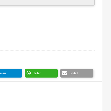
eilen
teilen
E-Mail