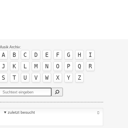
Musik Archiv:
A
B
C
D
E
F
G
H
I
J
K
L
M
N
O
P
Q
R
S
T
U
V
W
X
Y
Z
Suchen
zuletzt besucht