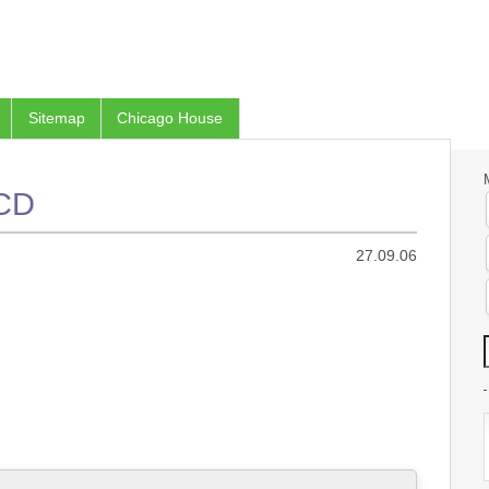
Sitemap
Chicago House
MCD
27.09.06