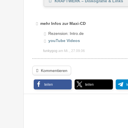
KRAFTWERK – Diskografie & Links
mehr Infos zur Maxi-CD
Rezension: Intro.de
youTube Videos
funkygog
am Mi.., 27.09.06
Kommentieren
teilen
teilen
t