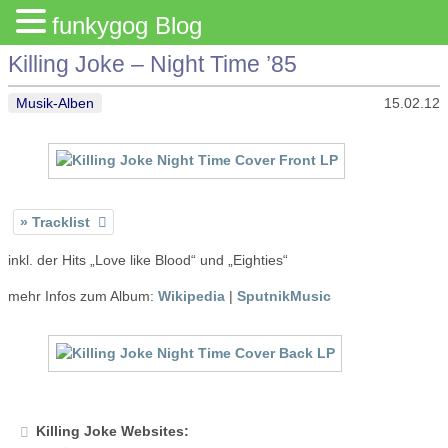
funkygog Blog
Killing Joke – Night Time ’85
Musik-Alben
15.02.12
Tracklist
inkl. der Hits „Love like Blood“ und „Eighties“
mehr Infos zum Album:
Wikipedia
|
SputnikMusic
Killing Joke Websites: