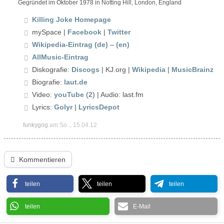
Gegründet im Oktober 1978 in Notting Hill, London, England
Killing Joke Homepage
mySpace |
Facebook
|
Twitter
Wikipedia-Eintrag (de)
–
(en)
AllMusic-Eintrag
Diskografie:
Discogs
| KJ.org |
Wikipedia
|
MusicBrainz
Biografie:
laut.de
Video:
youTube
(
2
) | Audio: last.fm
Lyrics:
Golyr
|
LyricsDepot
funkygog
am So.., 15.04.12
Kommentieren
teilen
teilen
teilen
teilen
E-Mail