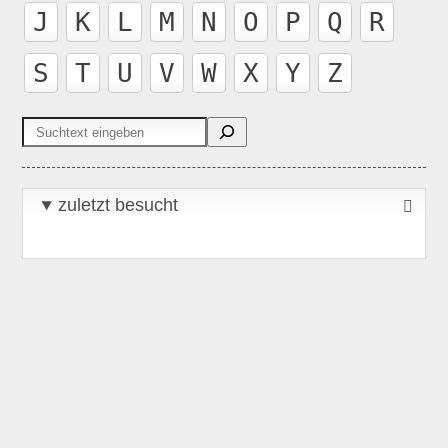
J
K
L
M
N
O
P
Q
R
S
T
U
V
W
X
Y
Z
Suchen
zuletzt besucht