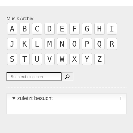
Musik Archiv:
A
B
C
D
E
F
G
H
I
J
K
L
M
N
O
P
Q
R
S
T
U
V
W
X
Y
Z
Suchen
zuletzt besucht