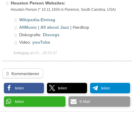
Houston Person Websites:
Houston Person (* 10.11.1934 in Florence, South Carolina, USA)
Wikipedia-Eintrag
AllMusic
|
All about Jazz
| Hardbop
Diskografie:
Discogs
Video:
youTube
funkygog
am Di.., 06.03.07
Kommentieren
teilen
teilen
teilen
teilen
E-Mail