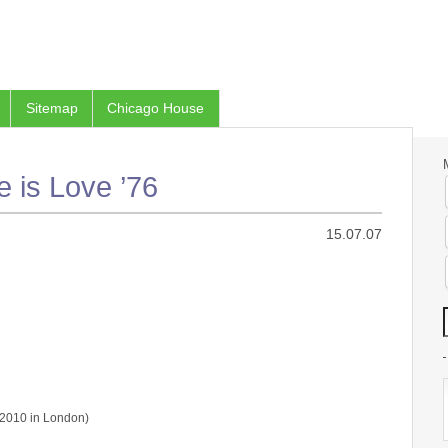
Sitemap
Chicago House
e is Love ’76
15.07.07
.2010 in London)