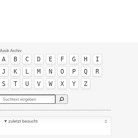
Musik Archiv:
A
B
C
D
E
F
G
H
I
J
K
L
M
N
O
P
Q
R
S
T
U
V
W
X
Y
Z
Suchen
zuletzt besucht