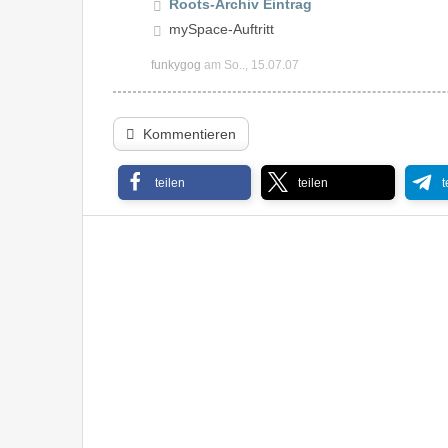
Roots-Archiv Eintrag
mySpace-Auftritt
funkygog
am So.., 15.07.07
Kommentieren
teilen
teilen
t
Photek – Modus Operandi ’97