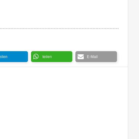
eilen
teilen
E-Mail
Champaign 