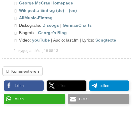
George McCrae Homepage
Wikipedia-Eintrag (de)
–
(en)
AllMusic-Eintrag
Diskografie:
Discogs
|
GermanCharts
Biografie:
George’s Blog
Video:
youTube
| Audio: last.fm | Lyrics:
Songtexte
funkygog
am Mo.., 19.08.13
Kommentieren
teilen
teilen
teilen
teilen
E-Mail