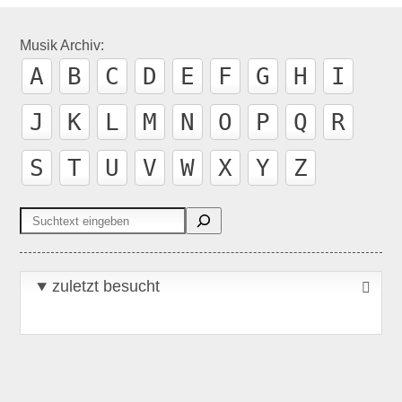
Musik Archiv:
A
B
C
D
E
F
G
H
I
J
K
L
M
N
O
P
Q
R
S
T
U
V
W
X
Y
Z
Suchen
zuletzt besucht