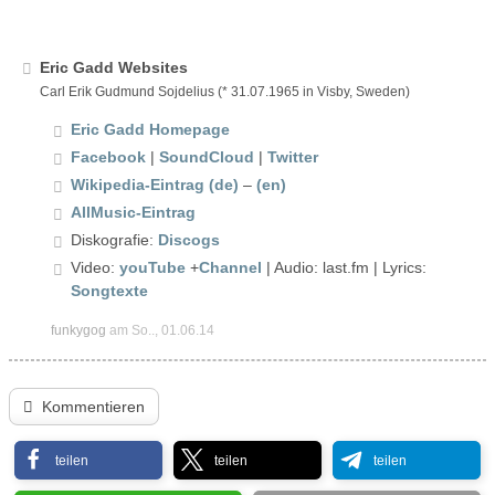
Eric Gadd Websites
Carl Erik Gudmund Sojdelius (* 31.07.1965 in Visby, Sweden)
Eric Gadd Homepage
Facebook
|
SoundCloud
|
Twitter
Wikipedia-Eintrag (de)
–
(en)
AllMusic-Eintrag
Diskografie:
Discogs
Video:
youTube
+
Channel
| Audio: last.fm | Lyrics:
Songtexte
funkygog
am So.., 01.06.14
Kommentieren
teilen
teilen
teilen