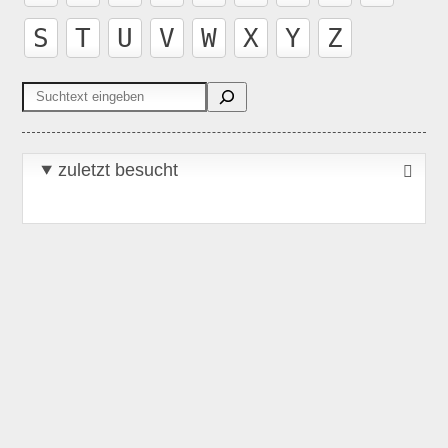
S
T
U
V
W
X
Y
Z
Suchen
zuletzt besucht