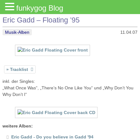
funkygog Blog
Eric Gadd – Floating ’95
Musik-Alben
11.04.07
Tracklist
inkl. der Singles:
„What Once Was“, „There’s No One Like You“ und „Why Don’t You
Why Don’t I“
weitere Alben:
Eric Gadd - Do you believe in Gadd '94