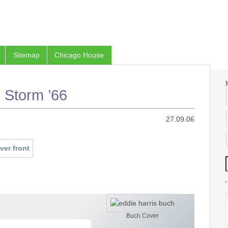
Sitemap
Chicago House
 Storm ’66
27.09.06
Buch Cover