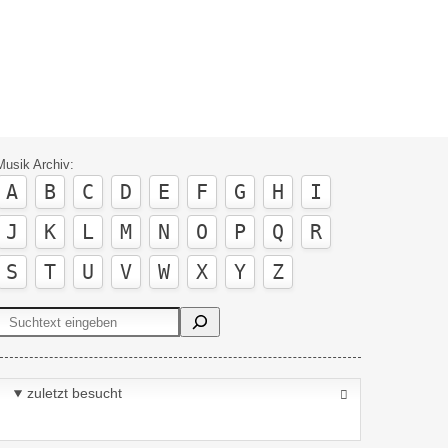
Musik Archiv:
A
B
C
D
E
F
G
H
I
J
K
L
M
N
O
P
Q
R
S
T
U
V
W
X
Y
Z
Suchen
zuletzt besucht