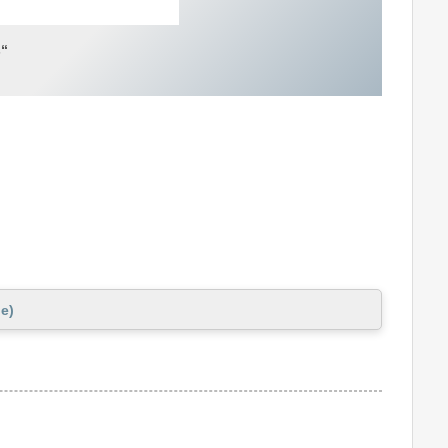
s“
e)