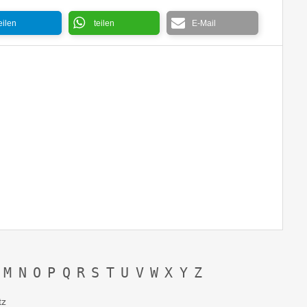
eilen
teilen
E-Mail
Champaign 
M
N
O
P
Q
R
S
T
U
V
W
X
Y
Z
tz