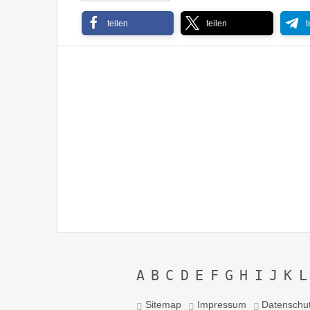
teilen
teilen
t
Photek – Modus Operandi ’97
A
B
C
D
E
F
G
H
I
J
K
L
Sitemap
Impressum
Datenschu