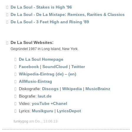
De La Soul - Stakes is High '96
De La Soul - De La Mixtape: Remixes, Rarities & Classics
De La Soul - 3 Feet High and Rising '89
De La Soul Websites:
Gegründet 1987 in Long Island, New York.
De La Soul Homepage
Facebook
|
SoundCloud
|
Twitter
Wikipedia-Eintrag (de)
–
(en)
AllMusic-Eintrag
Diskografie:
Discogs
|
Wikipedia
|
MusicBrainz
Biografie:
laut.de
Video:
youTube
+
Chanel
Lyrics:
Musikguru
|
LyricsDepot
funkygog
am Do.., 13.06.13