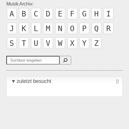
Musik Archiv:
A
B
C
D
E
F
G
H
I
J
K
L
M
N
O
P
Q
R
S
T
U
V
W
X
Y
Z
Suchen
zuletzt besucht