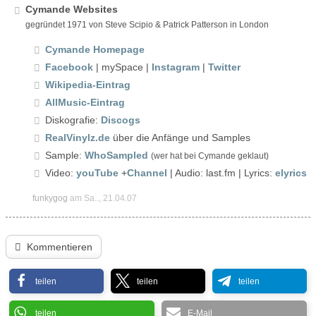
Cymande Websites
gegründet 1971 von Steve Scipio & Patrick Patterson in London
Cymande Homepage
Facebook
| mySpace |
Instagram
|
Twitter
Wikipedia-Eintrag
AllMusic-Eintrag
Diskografie:
Discogs
RealVinylz.de
über die Anfänge und Samples
Sample:
WhoSampled
(wer hat bei Cymande geklaut)
Video:
youTube
+
Channel
| Audio: last.fm | Lyrics:
elyrics
funkygog
am Sa.., 21.04.07
Kommentieren
teilen
teilen
teilen
teilen
E-Mail