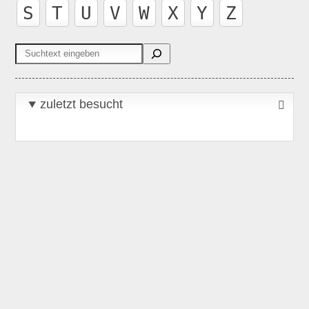
S
T
U
V
W
X
Y
Z
Suchen
zuletzt besucht