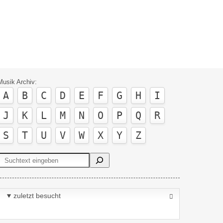
Musik Archiv:
A
B
C
D
E
F
G
H
I
J
K
L
M
N
O
P
Q
R
S
T
U
V
W
X
Y
Z
Suchen
zuletzt besucht