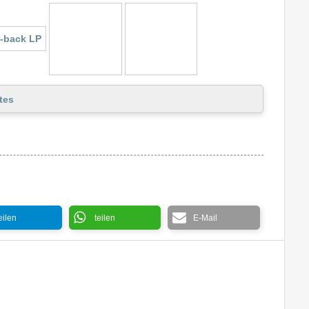
tes
eilen
teilen
E-Mail