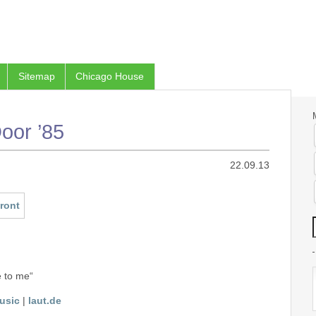
Sitemap
Chicago House
oor ’85
22.09.13
e to me“
usic
|
laut.de