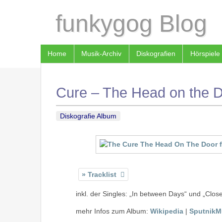
funkygog Blog
Home
Musik-Archiv
Diskografien
Hörspiele
Cure – The Head on the D
Diskografie Album
Tracklist
inkl. der Singles: „In between Days“ und „Clos
mehr Infos zum Album:
Wikipedia
|
SputnikM