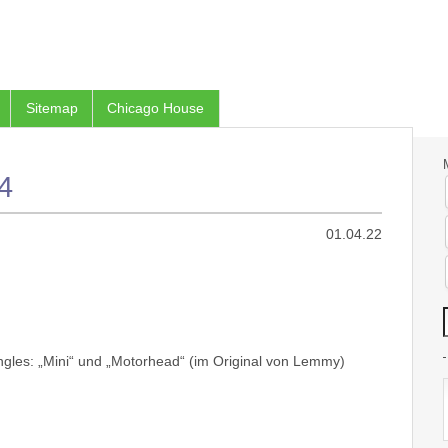
Sitemap
Chicago House
4
01.04.22
ingles: „Mini“ und „Motorhead“ (im Original von Lemmy)