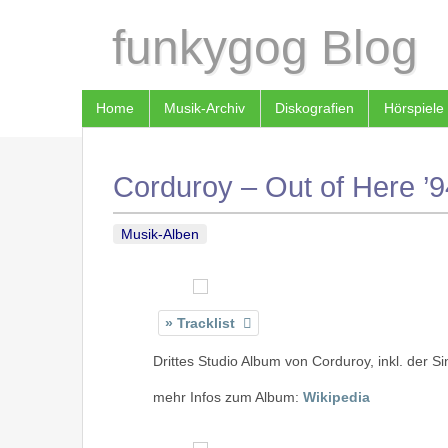
funkygog Blog
Home
Musik-Archiv
Diskografien
Hörspiele
Corduroy – Out of Here ’9
Musik-Alben
Tracklist
Drittes Studio Album von Corduroy, inkl. der S
mehr Infos zum Album:
Wikipedia