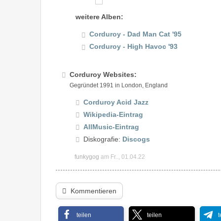
weitere Alben:
Corduroy - Dad Man Cat '95
Corduroy - High Havoc '93
Corduroy Websites:
Gegründet 1991 in London, England
Corduroy Acid Jazz
Wikipedia-Eintrag
AllMusic-Eintrag
Diskografie:
Discogs
funkygog
am Fr.., 01.04.22
Kommentieren
teilen
teilen
t