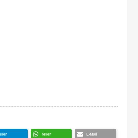
eilen
teilen
E-Mail