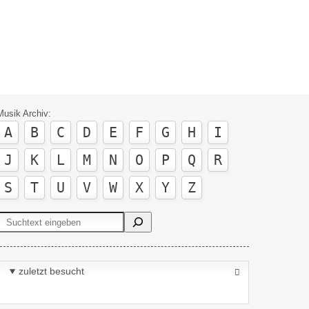
Musik Archiv:
A
B
C
D
E
F
G
H
I
J
K
L
M
N
O
P
Q
R
S
T
U
V
W
X
Y
Z
Suchen
zuletzt besucht