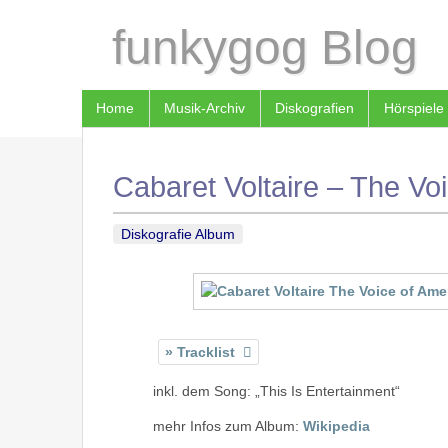
funkygog Blog
Home
Musik-Archiv
Diskografien
Hörspiele
Cabaret Voltaire – The Vo
Diskografie Album
Tracklist
inkl. dem Song: „This Is Entertainment“
mehr Infos zum Album:
Wikipedia