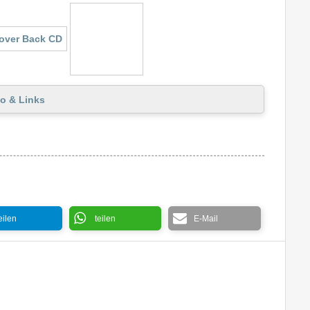
o & Links
eilen
teilen
E-Mail