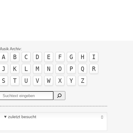
Musik Archiv:
A
B
C
D
E
F
G
H
I
J
K
L
M
N
O
P
Q
R
S
T
U
V
W
X
Y
Z
Suchen
zuletzt besucht