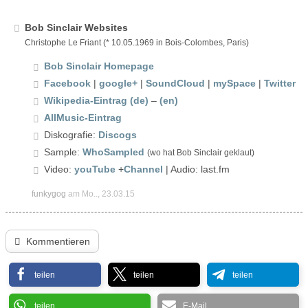
Bob Sinclair Websites
Christophe Le Friant (* 10.05.1969 in Bois-Colombes, Paris)
Bob Sinclair Homepage
Facebook
|
google+
|
SoundCloud
|
mySpace
|
Twitter
Wikipedia-Eintrag (de)
–
(en)
AllMusic-Eintrag
Diskografie:
Discogs
Sample:
WhoSampled
(wo hat Bob Sinclair geklaut)
Video:
youTube
+
Channel
| Audio: last.fm
funkygog
am Mo.., 23.03.15
Kommentieren
teilen
teilen
teilen
teilen
E-Mail