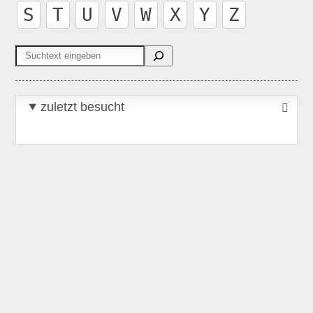
S
T
U
V
W
X
Y
Z
Suchen
zuletzt besucht